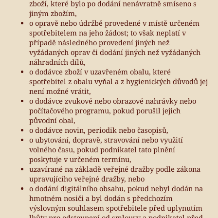
zboží, které bylo po dodání nenávratně smíseno s
jiným zbožím,
o opravě nebo údržbě provedené v místě určeném
spotřebitelem na jeho žádost; to však neplatí v
případě následného provedení jiných než
vyžádaných oprav či dodání jiných než vyžádaných
náhradních dílů,
o dodávce zboží v uzavřeném obalu, které
spotřebitel z obalu vyňal a z hygienických důvodů jej
není možné vrátit,
o dodávce zvukové nebo obrazové nahrávky nebo
počítačového programu, pokud porušil jejich
původní obal,
o dodávce novin, periodik nebo časopisů,
o ubytování, dopravě, stravování nebo využití
volného času, pokud podnikatel tato plnění
poskytuje v určeném termínu,
uzavírané na základě veřejné dražby podle zákona
upravujícího veřejné dražby, nebo
o dodání digitálního obsahu, pokud nebyl dodán na
hmotném nosiči a byl dodán s předchozím
výslovným souhlasem spotřebitele před uplynutím
lhůty pro odstoupení od smlouvy a podnikatel před