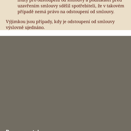
uzavřením smlouvy sdělil spotřebiteli, že v takovém
případě nemá právo na odstoupení od smlouvy.
Výjimkou jsou případy, kdy je odstoupení od smlouvy
výslovně ujednáno.
Z
á
p
a
t
í