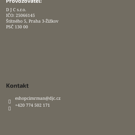
Provozovatel:
D J C s.r.o.
IČO: 25066145
Štítného 5, Praha 3-Žižkov
PSČ 130 00
Kontakt
eshopcimrman
@
djc.cz
+420 774 502 171