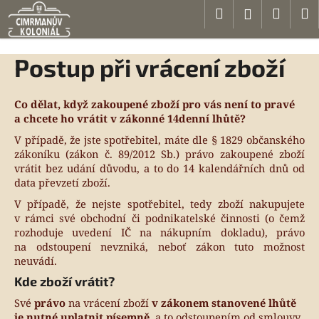
K
Přejít
Hledat
Náku
M
Přihlášen
na
o
obsah
Zpět
Zpět
košík
š
Postup při vrácení zboží
í
C
k
o
Co dělat, když zakoupené zboží pro vás není to pravé
p
a chcete ho vrátit v zákonné 14denní lhůtě?
o
V případě, že jste spotřebitel, máte dle § 1829 občanského
t
zákoníku (zákon č. 89/2012 Sb.) právo zakoupené zboží
ř
vrátit bez udání důvodu, a to do 14 kalendářních dnů od
data převzetí zboží.
e
V případě, že nejste spotřebitel, tedy zboží nakupujete
b
v rámci své obchodní či podnikatelské činnosti (o čemž
u
rozhoduje uvedení IČ na nákupním dokladu), právo
j
na odstoupení nevzniká, neboť zákon tuto možnost
e
neuvádí.
t
Kde zboží vrátit?
e
Své
právo
na vrácení zboží
v zákonem stanovené lhůtě
n
je nutné uplatnit písemně
, a to odstoupením od smlouvy