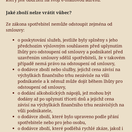
Jaké zboží nelze vrátit vůbec?
Ze zákona spotřebitel nemůže odstoupit zejména od
smlouvy:
o poskytování služeb, jestliže byly splněny s jeho
předchozím výslovným souhlasem před uplynutím
lhůty pro odstoupení od smlouvy a podnikatel před
uzavřením smlouvy sdělil spotřebiteli, že v takovém
případě nemá právo na odstoupení od smlouvy,
o dodávce zboží nebo služby, jejichž cena závisí na
výchylkách finančního trhu nezávisle na vůli
podnikatele a k němuž může dojít během lhůty pro
odstoupení od smlouvy,
o dodání alkoholických nápojů, jež mohou být
dodány až po uplynutí třiceti dnů a jejichž cena
závisí na výchylkách finančního trhu nezávislých na
vůli podnikatele,
o dodávce zboží, které bylo upraveno podle přání
spotřebitele nebo pro jeho osobu,
o dodávce zboží, které podléhá rychlé zkáze, jakož i