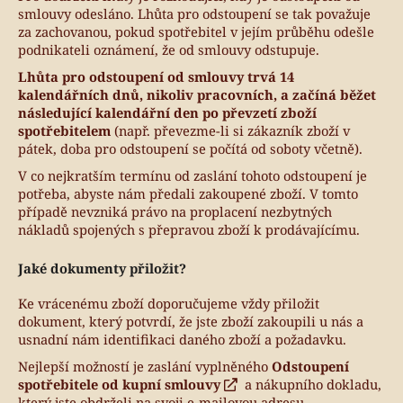
smlouvy odesláno. Lhůta pro odstoupení se tak považuje
za zachovanou, pokud spotřebitel v jejím průběhu odešle
podnikateli oznámení, že od smlouvy odstupuje.
Lhůta pro odstoupení od smlouvy trvá 14
kalendářních dnů, nikoliv pracovních, a začíná běžet
následující kalendářní den po převzetí zboží
spotřebitelem
(např. převezme-li si zákazník zboží v
pátek, doba pro odstoupení se počítá od soboty včetně).
V co nejkratším termínu od zaslání tohoto odstoupení je
potřeba, abyste nám předali zakoupené zboží. V tomto
případě nevzniká právo na proplacení nezbytných
nákladů spojených s přepravou zboží k prodávajícímu.
Jaké dokumenty přiložit?
Ke vrácenému zboží doporučujeme vždy přiložit
dokument, který potvrdí, že jste zboží zakoupili u nás a
usnadní nám identifikaci daného zboží a požadavku.
Nejlepší možností je zaslání vyplněného
Odstoupení
spotřebitele od kupní smlouvy
a nákupního dokladu,
který jste obdrželi na svoji e-mailovou adresu.