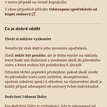
č
v tomto případě na straně kupujícího.
u
V obou případech přiložte
Odstoupení spotřebitele od
j
kupní smlouvy
.
e
m
e
Co je dobré vědět
Zboží si můžete vyzkoušet
Nemělo by však dojít k jeho zjevnému opotřebení.
Zboží
může být použito
, ale je třeba myslet na náklady,
které bude mít dodavatel s uvedením zboží do původního
stavu a které mohou být požadovány k úhradě.
Účtování těchto poplatků předejdete, pokud zboží uvede
do původního stavu sami (očištění, zkompletování,
správné zabalení apod.) S ohledem na různorodost zboží je
každý případ odstoupení od smlouvy řešen individuálně.
Dodržení 14denní lhůty
Pro dodržení lhůty je rozhodující, kdy je odstoupení od