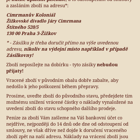
a zasláním zboží na adresu*:
a
j
Cimrmanův Koloniál
Žižkovské divadlo Járy Cimrmana
í
Štítného 520/5
t
130 00 Praha 3-Žižkov
?
* - Zásilku je třeba doručit přímo na výše uvedenou
adresu,
nikoliv na výdejní místo například v případě
Zásilkovny!
Zboží neposílejte na dobírku - tyto zásiky
nebudou
přijaty!
HLEDAT
Vracené zboží v původním obalu dobře zabalte, aby
nedošlo k jeho poškození během přepravy.
Prosíme, uveďte zboží do původního stavu, předejdete tím
D
možnému snížení vrácené částky o náklady vynaložené na
o
uvedení zboží do stavu schopného dalšího prodeje.
p
Peníze za zboží Vám zašleme na Váš bankovní účet co
o
nejdříve, nejpozději do 14 dnů ode dne od odstoupení od
r
smlouvy, ne však dříve než dojde k doručení vraceného
u
zboží zpět na naší adresu. Náklady na vrácení zboží jsou