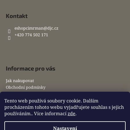
Kontakt
eshopcimrman
@
djc.cz
+420 774 502 171
Informace pro vás
Jak nakupovat
Obchodní podmínky
Postup při vrácení zboží
Tento web používá soubory cookie. Dalším
Reklamace zboží
procházením tohoto webu vyjadřujete souhlas s jejich
Podmínky ochrany osobních údajů
používáním.. Více informací
zde
.
Zásady používání souborů cookie
Nastavení