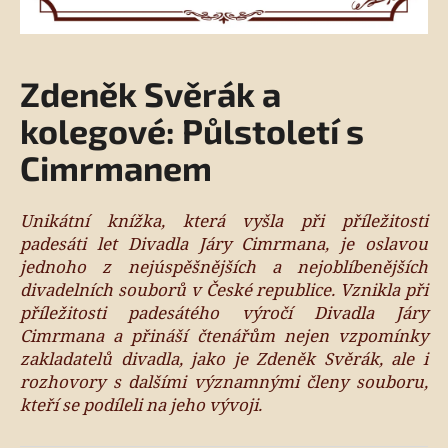
a
j
í
Zdeněk Svěrák a
t
kolegové: Půlstoletí s
?
Cimrmanem
Unikátní knížka, která vyšla při příležitosti
HLEDAT
padesáti let Divadla Járy Cimrmana, je oslavou
jednoho z nejúspěšnějších a nejoblíbenějších
divadelních souborů v České republice. Vznikla při
příležitosti padesátého výročí Divadla Járy
D
Cimrmana a přináší čtenářům nejen vzpomínky
o
zakladatelů divadla, jako je Zdeněk Svěrák, ale i
p
rozhovory s dalšími významnými členy souboru,
o
kteří se podíleli na jeho vývoji.
r
u