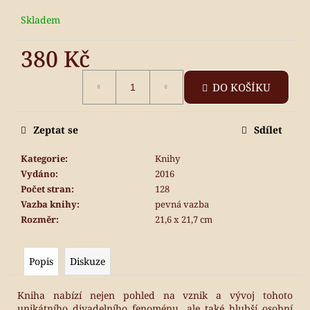
č
u
Skladem
j
e
380 Kč
m
Měrná
e
DO KOŠÍKU
cena:
Zeptat se
Sdílet
Kategorie
:
Knihy
Vydáno
:
2016
Počet stran
:
128
Vazba knihy
:
pevná vazba
Rozměr
:
21,6 x 21,7 cm
Popis
Diskuze
Kniha nabízí nejen pohled na vznik a vývoj tohoto
unikátního divadelního fenoménu, ale také hlubší osobní