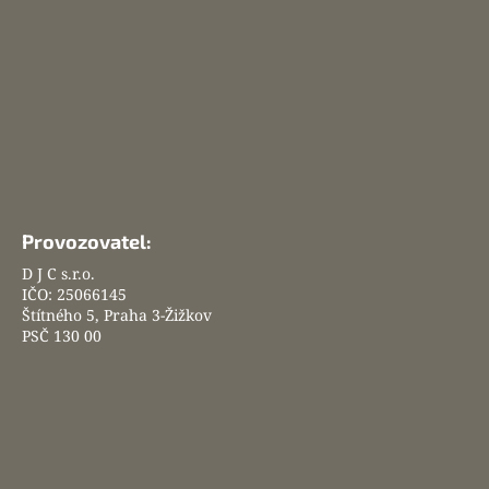
t
í
Provozovatel:
D J C s.r.o.
IČO: 25066145
Štítného 5, Praha 3-Žižkov
PSČ 130 00