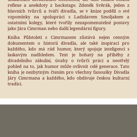
reflexe a anekdoty z backstage. Zdeněk Svěrák, jeden z
hlavních tvůrců a tváří divadla, se v knize podělí o své
vzpomínky na spolupráci s Ladislavem Smoljakem a
ostatními kolegy, které tvořily nezapomenutelné postavy
jako Jára Cimrman nebo další legendární figury.
Kniha Půlstoletí s Cimrmanem zůstává nejen cenným
dokumentem o historii divadla, ale také inspirací pro
každého, kdo má rád humor, který spojuje inteligenci s
laskavým nadhledem. Text je bohatý na příběhy z
divadelního zákulisí, úvahy o tvůrčí práci a neotřelý
pohled na to, jak humor může ovlivnit celé generace. Tato
kniha je nezbytným čtením pro všechny fanoušky Divadla
Járy Cimrmana a každého, kdo obdivuje českou kulturní
tradici.
Z
á
p
a